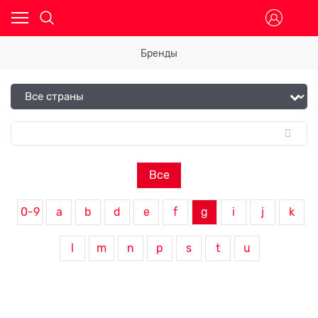
Бренды
Все
0-9
a
b
d
e
f
g
i
j
k
l
m
n
p
s
t
u