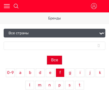
Бренды
Все
0-9
a
b
d
e
f
g
i
j
k
l
m
n
p
s
t